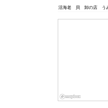
活海老 貝 卸の店 う