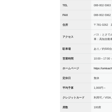
TEL
088-802-5963
FAX
088-802-5962
住所
〒781-026
バス：とさで
アクセス
車：高知自動車
駐車場
あり／約500
営業時間
10:00～17:00
ホームページ
https://umisac
定休日
無休
平均予算
1,000円～
クレジットカード
利用可／VISA、M
席数
100席